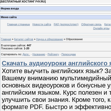
[
БЕСПЛАТНЫЙ ХОСТИНГ F4Y.RU
]
Форма входа
Меню сайта
Главная страница
Новости сайта
FAQ (вопрос/ответ)
Обратная связь
Ката
Онлайн игры
Главная
»
Каталог сайтов
»
Наука и образование
» Образование
В категории сайтов
:
447
Показано сайтов
:
1-20
Сортировать по
:
Дате
·
Названию
·
Рейтингу
·
Переходам
Скачать аудиоуроки английского 
Хотите выучить английских язык? З
Вашему вниманию мультимедийный ку
основных видеоуроков и бонусные у
английским языком. Курс полезен и т
улучшить свои знания. Кроме того, 
формате PDF. Быстро и эффективно