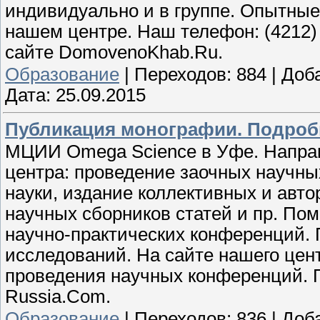
индивидуально и в группе. Опытные
нашем центре. Наш телефон: (4212) 
сайте DomovenoKhab.Ru.
Образование
|
Переходов:
884
|
Доб
Дата:
25.09.2015
Публикация монографии. Подробн
МЦИИ Omega Science в Уфе. Направ
центра: проведение заочных научны
науки, издание коллективных и авто
научных сборников статей и пр. Пом
научно-практических конференций. 
исследований. На сайте нашего цен
проведения научных конференций. П
Russia.Com.
Образование
|
Переходов:
836
|
Доб