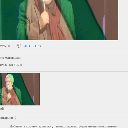
отры
: 0
ART-SLUZA
ие материала
:
фильм «АССА2».
кий
ентариев
:
0
Добавлять комментарии могут только зарегистрированные пользователи.