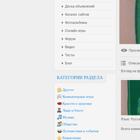
Доска объявлений
Каталог сайтов
Фотоальбомы
Онлайн игры
Форум
Видео
Просм
Тесты
Блог
Описан
Взгляд на 
КАТЕГОРИИ РАЗДЕЛА
Другое
Компьютерные игры
Красота и здоровье
Люди и блоги
Музыка
Язык
: Русс
Общество
Всего комм
Путешествия и события
Развлечения