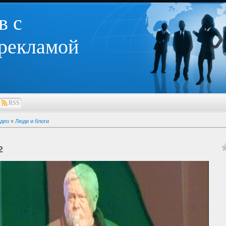
в с
 рекламой
RSS
део
»
Люди и блоги
2