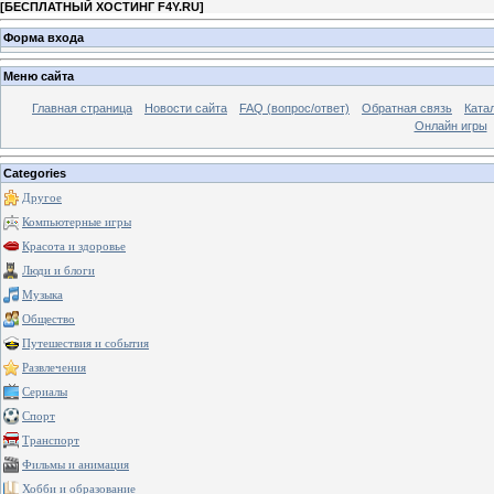
[
БЕСПЛАТНЫЙ ХОСТИНГ F4Y.RU
]
Форма входа
Меню сайта
Главная страница
Новости сайта
FAQ (вопрос/ответ)
Обратная связь
Ката
Онлайн игры
Categories
Другое
Компьютерные игры
Красота и здоровье
Люди и блоги
Музыка
Общество
Путешествия и события
Развлечения
Сериалы
Спорт
Транспорт
Фильмы и анимация
Хобби и образование