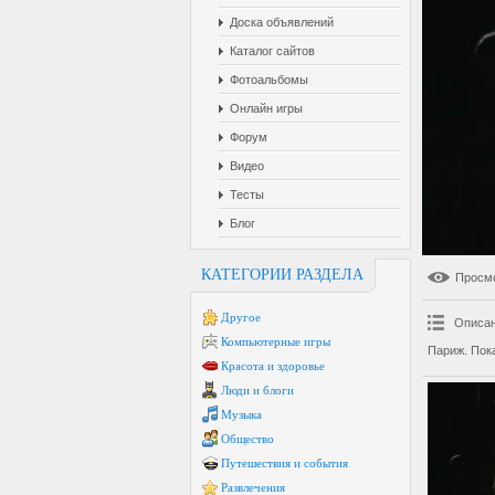
Доска объявлений
Каталог сайтов
Фотоальбомы
Онлайн игры
Форум
Видео
Тесты
Блог
КАТЕГОРИИ РАЗДЕЛА
Просм
Другое
Описан
Компьютерные игры
Париж. Пока
Красота и здоровье
Люди и блоги
Музыка
Общество
Путешествия и события
Развлечения