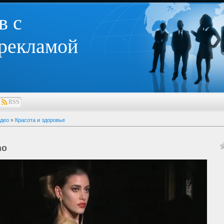
в с
 рекламой
RSS
део
»
Красота и здоровье
no