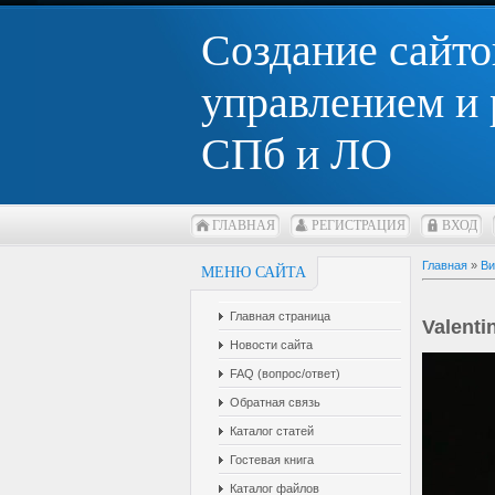
Создание сайто
управлением и
СПб и ЛО
ГЛАВНАЯ
РЕГИСТРАЦИЯ
ВХОД
Главная
»
Ви
МЕНЮ САЙТА
Главная страница
Valenti
Новости сайта
FAQ (вопрос/ответ)
Обратная связь
Каталог статей
Гостевая книга
Каталог файлов