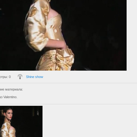
отры
: 0
Shine show
ие материала
:
з Valentino.