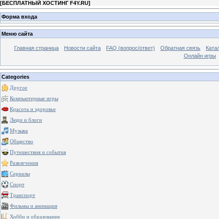
[
БЕСПЛАТНЫЙ ХОСТИНГ F4Y.RU
]
Форма входа
Меню сайта
Главная страница
Новости сайта
FAQ (вопрос/ответ)
Обратная связь
Ката
Онлайн игры
Categories
Другое
Компьютерные игры
Красота и здоровье
Люди и блоги
Музыка
Общество
Путешествия и события
Развлечения
Сериалы
Спорт
Транспорт
Фильмы и анимация
Хобби и образование