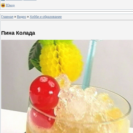
Юмор
Главная
»
Видео
»
Хобби и образование
Пина Колада