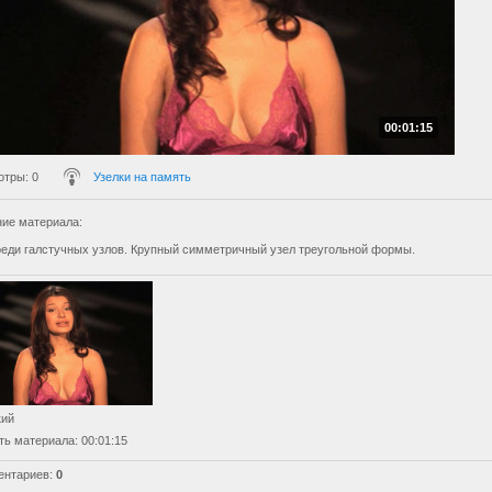
00:01:15
отры
: 0
Узелки на память
ие материала
:
реди галстучных узлов. Крупный симметричный узел треугольной формы.
кий
ть материала
: 00:01:15
ентариев
:
0