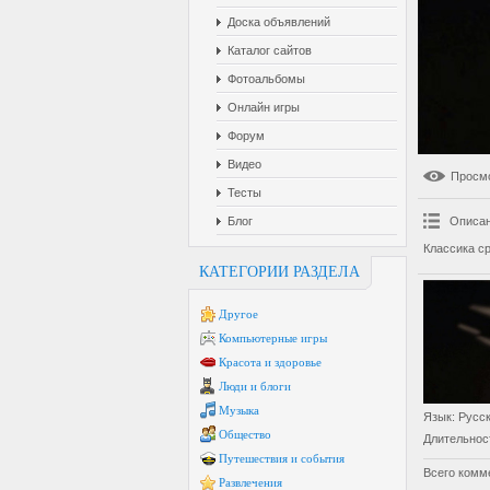
Доска объявлений
Каталог сайтов
Фотоальбомы
Онлайн игры
Форум
Видео
Просм
Тесты
Блог
Описан
Классика с
КАТЕГОРИИ РАЗДЕЛА
Другое
Компьютерные игры
Красота и здоровье
Люди и блоги
Музыка
Язык
: Русс
Общество
Длительнос
Путешествия и события
Всего комм
Развлечения