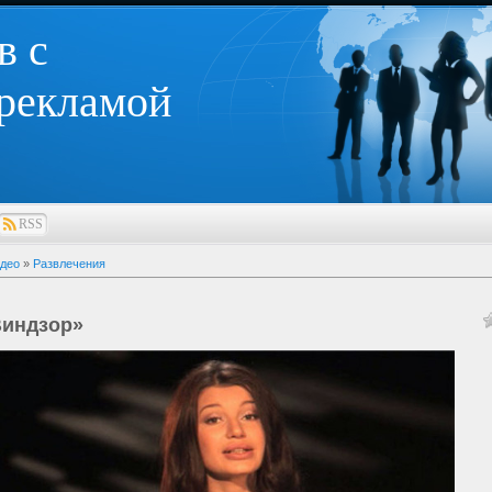
в с
 рекламой
RSS
део
»
Развлечения
Виндзор»