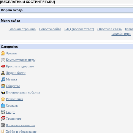
[
БЕСПЛАТНЫЙ ХОСТИНГ F4Y.RU
]
Форма входа
Меню сайта
Главная страница
Новости сайта
FAQ (вопрос/ответ)
Обратная связь
Ката
Онлайн игры
Categories
Другое
Компьютерные игры
Красота и здоровье
Люди и блоги
Музыка
Общество
Путешествия и события
Развлечения
Сериалы
Спорт
Транспорт
Фильмы и анимация
Хобби и образование