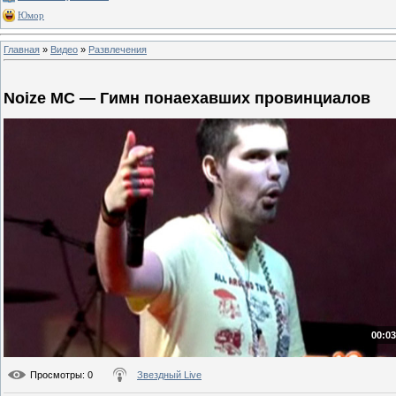
Юмор
Главная
»
Видео
»
Развлечения
Noize MC — Гимн понаехавших провинциалов
00:03
Просмотры
: 0
Звездный Live