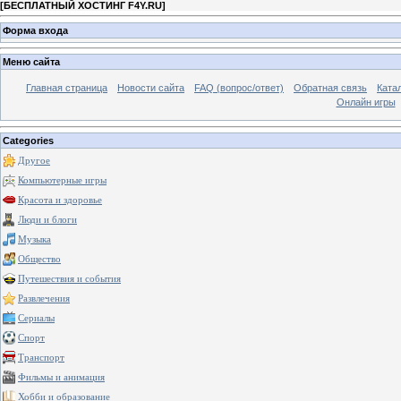
[
БЕСПЛАТНЫЙ ХОСТИНГ F4Y.RU
]
Форма входа
Меню сайта
Главная страница
Новости сайта
FAQ (вопрос/ответ)
Обратная связь
Ката
Онлайн игры
Categories
Другое
Компьютерные игры
Красота и здоровье
Люди и блоги
Музыка
Общество
Путешествия и события
Развлечения
Сериалы
Спорт
Транспорт
Фильмы и анимация
Хобби и образование