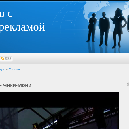
в с
 рекламой
RSS
део
»
Музыка
- Чики-Мони