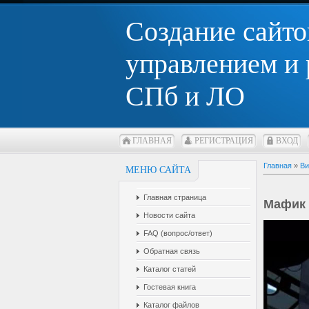
Создание сайто
управлением и
СПб и ЛО
ГЛАВНАЯ
РЕГИСТРАЦИЯ
ВХОД
Главная
»
Ви
МЕНЮ САЙТА
Главная страница
Мафик 
Новости сайта
FAQ (вопрос/ответ)
Обратная связь
Каталог статей
Гостевая книга
Каталог файлов