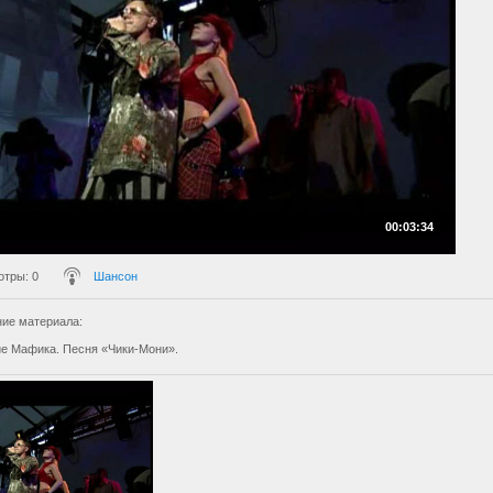
00:03:34
отры
: 0
Шансон
ие материала
:
е Мафика. Песня «Чики-Мони».