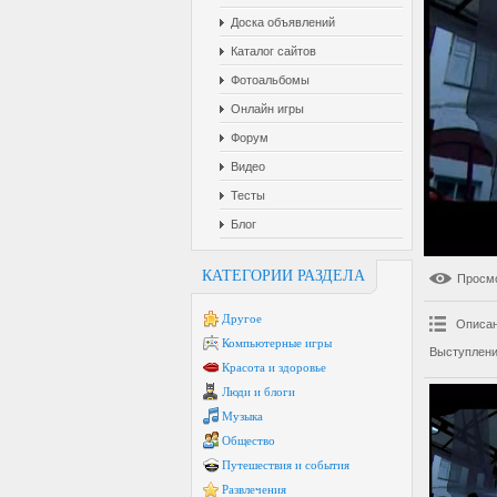
Доска объявлений
Каталог сайтов
Фотоальбомы
Онлайн игры
Форум
Видео
Тесты
Блог
КАТЕГОРИИ РАЗДЕЛА
Просм
Другое
Описан
Компьютерные игры
Выступлени
Красота и здоровье
Люди и блоги
Музыка
Общество
Путешествия и события
Развлечения