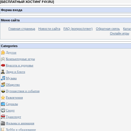
[
БЕСПЛАТНЫЙ ХОСТИНГ F4Y.RU
]
Форма входа
Меню сайта
Главная страница
Новости сайта
FAQ (вопрос/ответ)
Обратная связь
Ката
Онлайн игры
Categories
Другое
Компьютерные игры
Красота и здоровье
Люди и блоги
Музыка
Общество
Путешествия и события
Развлечения
Сериалы
Спорт
Транспорт
Фильмы и анимация
Хобби и образование