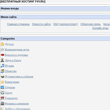
[
БЕСПЛАТНЫЙ ХОСТИНГ F4Y.RU
]
Форма входа
Меню сайта
Главная страница
Новости сайта
FAQ (вопрос/ответ)
Обратная связь
Ката
Онлайн игры
Categories
Другое
Компьютерные игры
Красота и здоровье
Люди и блоги
Музыка
Общество
Путешествия и события
Развлечения
Сериалы
Спорт
Транспорт
Фильмы и анимация
Хобби и образование