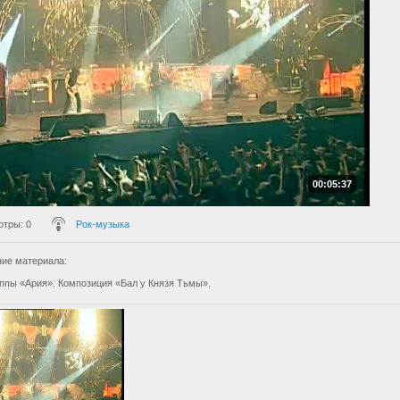
00:05:37
отры
: 0
Рок-музыка
ие материала
:
уппы «Ария». Композиция «Бал у Князя Тьмы».