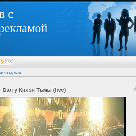
в с
 рекламой
RSS
део
»
Музыка
 Бал у Князя Тьмы (live)