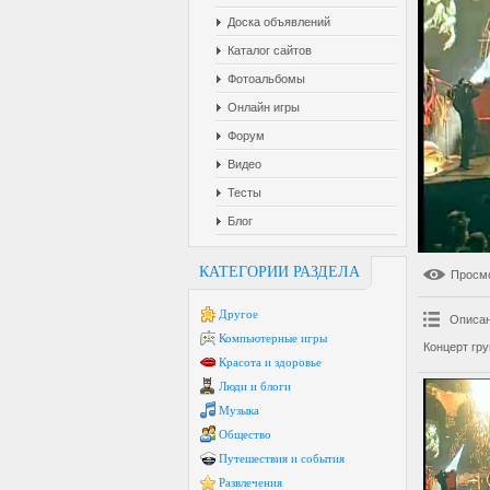
Доска объявлений
Каталог сайтов
Фотоальбомы
Онлайн игры
Форум
Видео
Тесты
Блог
КАТЕГОРИИ РАЗДЕЛА
Просм
Другое
Описан
Компьютерные игры
Концерт гр
Красота и здоровье
Люди и блоги
Музыка
Общество
Путешествия и события
Развлечения