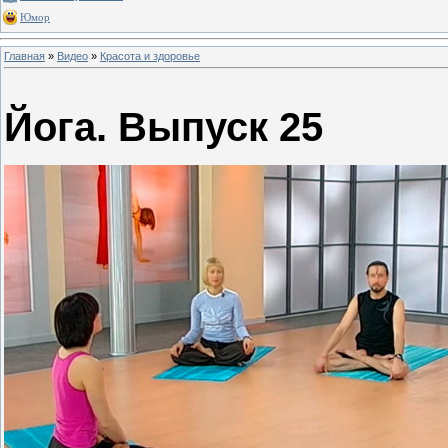
Юмор
Главная
»
Видео
»
Красота и здоровье
Йога. Выпуск 25