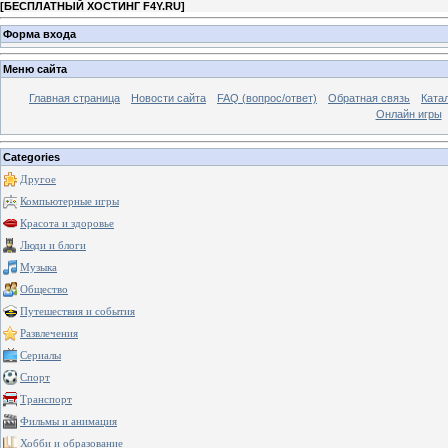
[
БЕСПЛАТНЫЙ ХОСТИНГ F4Y.RU
]
Форма входа
Меню сайта
Главная страница
Новости сайта
FAQ (вопрос/ответ)
Обратная связь
Ката
Онлайн игры
Categories
Другое
Компьютерные игры
Красота и здоровье
Люди и блоги
Музыка
Общество
Путешествия и события
Развлечения
Сериалы
Спорт
Транспорт
Фильмы и анимация
Хобби и образование