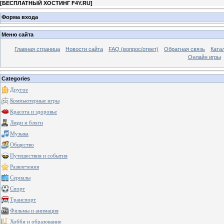
[
БЕСПЛАТНЫЙ ХОСТИНГ F4Y.RU
]
Форма входа
Меню сайта
Главная страница
Новости сайта
FAQ (вопрос/ответ)
Обратная связь
Ката
Онлайн игры
Categories
Другое
Компьютерные игры
Красота и здоровье
Люди и блоги
Музыка
Общество
Путешествия и события
Развлечения
Сериалы
Спорт
Транспорт
Фильмы и анимация
Хобби и образование