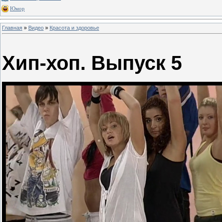
Юмор
Главная
»
Видео
»
Красота и здоровье
Хип-хоп. Выпуск 5