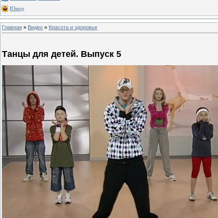
Юмор
Главная
»
Видео
»
Красота и здоровье
Танцы для детей. Выпуск 5