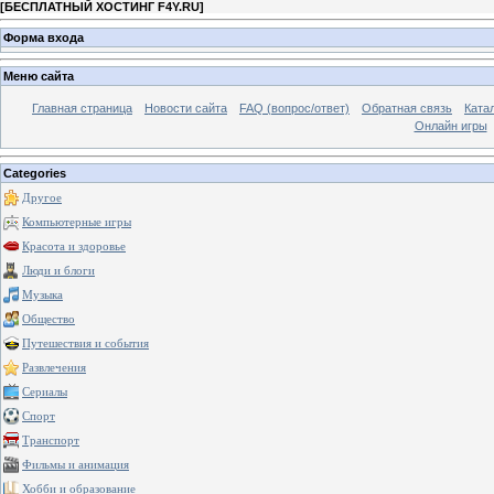
[
БЕСПЛАТНЫЙ ХОСТИНГ F4Y.RU
]
Форма входа
Меню сайта
Главная страница
Новости сайта
FAQ (вопрос/ответ)
Обратная связь
Ката
Онлайн игры
Categories
Другое
Компьютерные игры
Красота и здоровье
Люди и блоги
Музыка
Общество
Путешествия и события
Развлечения
Сериалы
Спорт
Транспорт
Фильмы и анимация
Хобби и образование