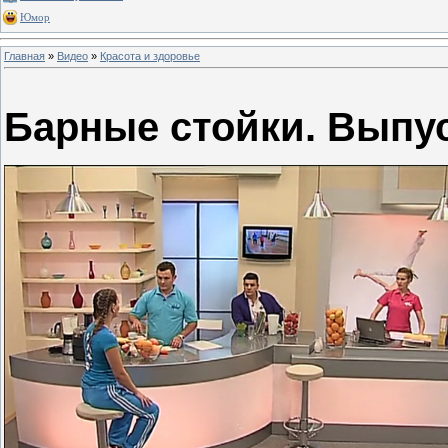
Юмор
Главная
»
Видео
»
Красота и здоровье
Барные стойки. Выпус