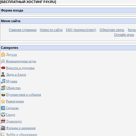
[
БЕСПЛАТНЫЙ ХОСТИНГ F4Y.RU
]
Форма входа
Меню сайта
Главная страница
Новости сайта
FAQ (вопрос/ответ)
Обратная связь
Ката
Онлайн игры
Categories
Другое
Компьютерные игры
Красота и здоровье
Люди и блоги
Музыка
Общество
Путешествия и события
Развлечения
Сериалы
Спорт
Транспорт
Фильмы и анимация
Хобби и образование