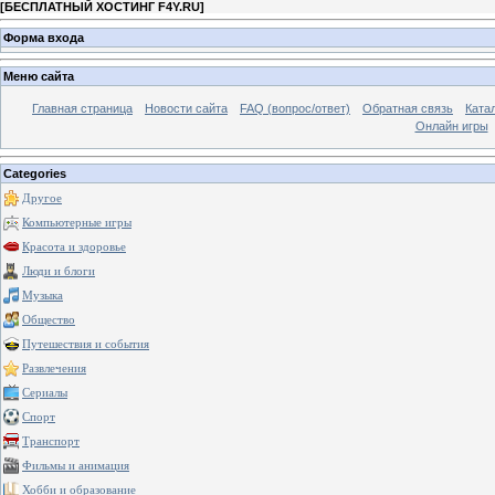
[
БЕСПЛАТНЫЙ ХОСТИНГ F4Y.RU
]
Форма входа
Меню сайта
Главная страница
Новости сайта
FAQ (вопрос/ответ)
Обратная связь
Ката
Онлайн игры
Categories
Другое
Компьютерные игры
Красота и здоровье
Люди и блоги
Музыка
Общество
Путешествия и события
Развлечения
Сериалы
Спорт
Транспорт
Фильмы и анимация
Хобби и образование