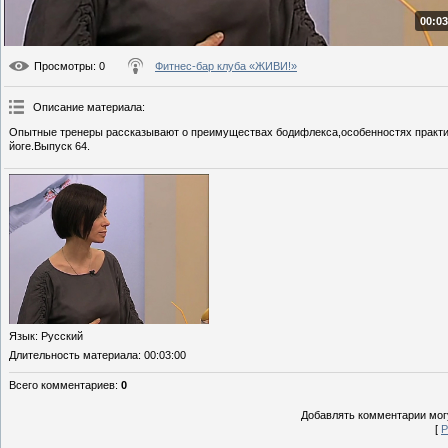
00:03
Просмотры
: 0
Фитнес-бар клуба «ЖИВИ!»
Описание материала
:
Опытные тренеры рассказывают о преимуществах бодифлекса,особенностях практики
йоге.Выпуск 64.
Язык
: Русский
Длительность материала
: 00:03:00
Всего комментариев
:
0
Добавлять комментарии могу
[
Р