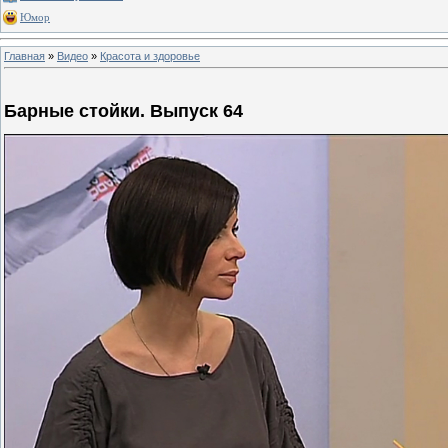
Юмор
Главная
»
Видео
»
Красота и здоровье
Барные стойки. Выпуск 64