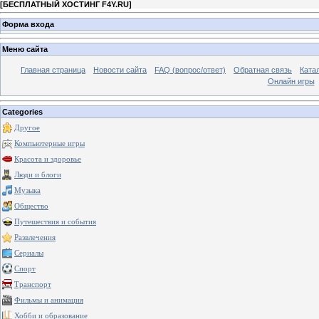
[
БЕСПЛАТНЫЙ ХОСТИНГ F4Y.RU
]
Форма входа
Меню сайта
Главная страница
Новости сайта
FAQ (вопрос/ответ)
Обратная связь
Ката
Онлайн игры
Categories
Другое
Компьютерные игры
Красота и здоровье
Люди и блоги
Музыка
Общество
Путешествия и события
Развлечения
Сериалы
Спорт
Транспорт
Фильмы и анимация
Хобби и образование