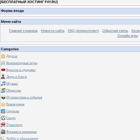
[
БЕСПЛАТНЫЙ ХОСТИНГ F4Y.RU
]
Форма входа
Меню сайта
Главная страница
Новости сайта
FAQ (вопрос/ответ)
Обратная связь
Ката
Онлайн игры
Categories
Другое
Компьютерные игры
Красота и здоровье
Люди и блоги
Музыка
Общество
Путешествия и события
Развлечения
Сериалы
Спорт
Транспорт
Фильмы и анимация
Хобби и образование