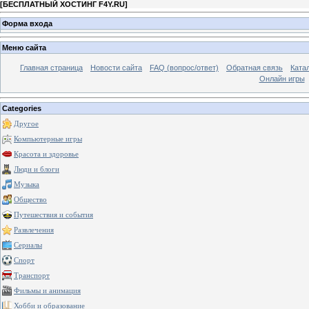
[
БЕСПЛАТНЫЙ ХОСТИНГ F4Y.RU
]
Форма входа
Меню сайта
Главная страница
Новости сайта
FAQ (вопрос/ответ)
Обратная связь
Ката
Онлайн игры
Categories
Другое
Компьютерные игры
Красота и здоровье
Люди и блоги
Музыка
Общество
Путешествия и события
Развлечения
Сериалы
Спорт
Транспорт
Фильмы и анимация
Хобби и образование