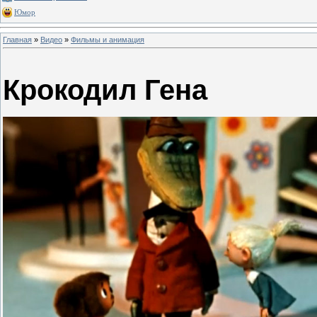
Юмор
Главная
»
Видео
»
Фильмы и анимация
Крокодил Гена