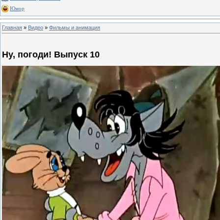
Юмор
Главная
»
Видео
»
Фильмы и анимация
Ну, погоди! Выпуск 10