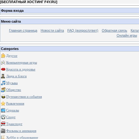
[
БЕСПЛАТНЫЙ ХОСТИНГ F4Y.RU
]
Форма входа
Меню сайта
Главная страница
Новости сайта
FAQ (вопрос/ответ)
Обратная связь
Ката
Онлайн игры
Categories
Другое
Компьютерные игры
Красота и здоровье
Люди и блоги
Музыка
Общество
Путешествия и события
Развлечения
Сериалы
Спорт
Транспорт
Фильмы и анимация
Хобби и образование