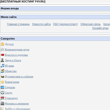
[
БЕСПЛАТНЫЙ ХОСТИНГ F4Y.RU
]
Форма входа
Меню сайта
Главная страница
Новости сайта
FAQ (вопрос/ответ)
Обратная связь
Ката
Онлайн игры
Categories
Другое
Компьютерные игры
Красота и здоровье
Люди и блоги
Музыка
Общество
Путешествия и события
Развлечения
Сериалы
Спорт
Транспорт
Фильмы и анимация
Хобби и образование