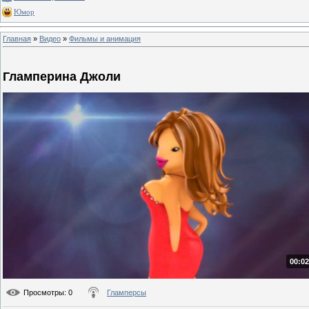
Юмор
Главная
»
Видео
»
Фильмы и анимация
Гламперина Джоли
00:02
Просмотры
: 0
Гламперсы