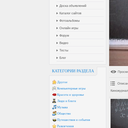
Доска объявлений
Каталог сайтов
Фотоальбомы
Онлайн игры
Форум
Видео
Тесты
Блог
КАТЕГОРИИ РАЗДЕЛА
Просм
Другое
Описан
Компьютерные игры
Киножурнал
Красота и здоровье
Люди и блоги
Музыка
Общество
Путешествия и события
Развлечения