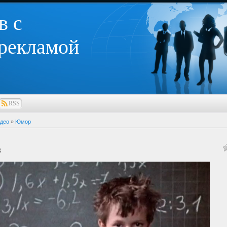
в с
 рекламой
RSS
део
»
Юмор
з