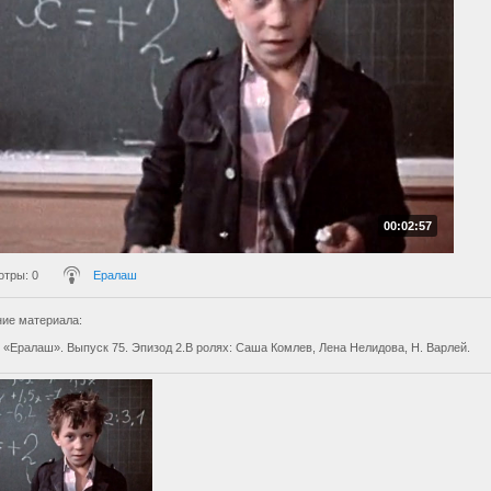
00:02:57
отры
: 0
Ералаш
ие материала
:
 «Ералаш». Выпуск 75. Эпизод 2.В ролях: Саша Комлев, Лена Нелидова, Н. Варлей.