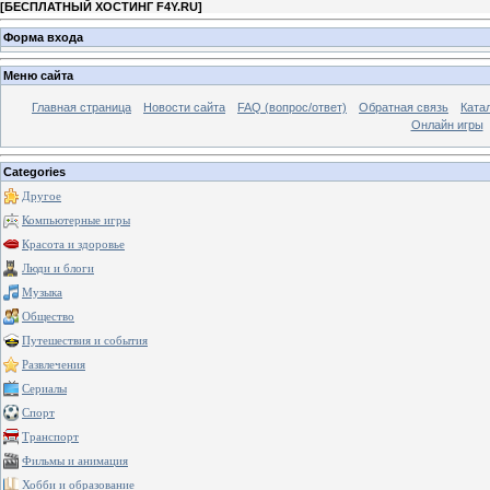
[
БЕСПЛАТНЫЙ ХОСТИНГ F4Y.RU
]
Форма входа
Меню сайта
Главная страница
Новости сайта
FAQ (вопрос/ответ)
Обратная связь
Ката
Онлайн игры
Categories
Другое
Компьютерные игры
Красота и здоровье
Люди и блоги
Музыка
Общество
Путешествия и события
Развлечения
Сериалы
Спорт
Транспорт
Фильмы и анимация
Хобби и образование