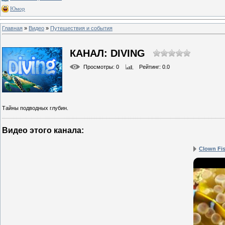
Юмор
Главная
»
Видео
»
Путешествия и события
КАНАЛ: DIVING
Просмотры
: 0
Рейтинг
: 0.0
Тайны подводных глубин.
Видео этого канала
:
Clown Fis