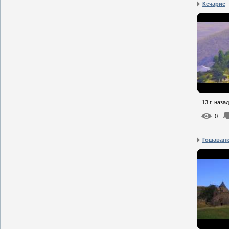
Кечарис
13 г. назад
0
Гошаван