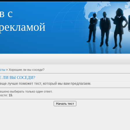
в с
 рекламой
сты
» Хорошие ли вы соседи?
 ЛИ ВЫ СОСЕДИ?
 еще лучше поможет тест, который мы вам предлагаем.
решено выбирать только один ответ.
тесте:
15
.