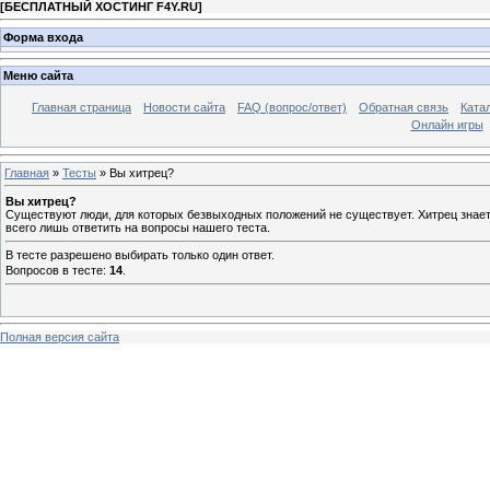
[
БЕСПЛАТНЫЙ ХОСТИНГ F4Y.RU
]
Форма входа
Меню сайта
Главная страница
Новости сайта
FAQ (вопрос/ответ)
Обратная связь
Ката
Онлайн игры
Главная
»
Тесты
» Вы хитрец?
Вы хитрец?
Существуют люди, для которых безвыходных положений не существует. Хитрец знает т
всего лишь ответить на вопросы нашего теста.
В тесте разрешено выбирать только один ответ.
Вопросов в тесте:
14
.
Полная версия сайта