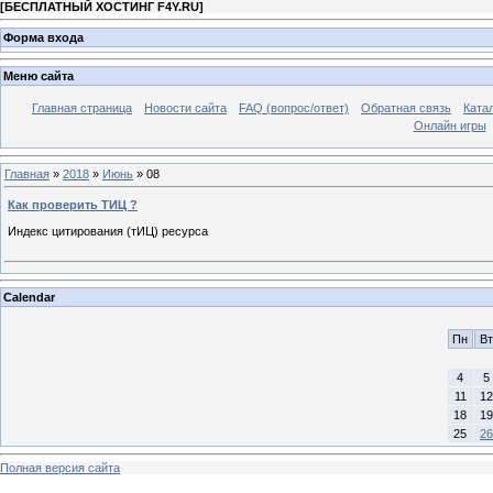
[
БЕСПЛАТНЫЙ ХОСТИНГ F4Y.RU
]
Форма входа
Меню сайта
Главная страница
Новости сайта
FAQ (вопрос/ответ)
Обратная связь
Ката
Онлайн игры
Главная
»
2018
»
Июнь
»
08
Как проверить ТИЦ ?
Индекс цитирования (тИЦ) ресурса
Calendar
Пн
Вт
4
5
11
12
18
19
25
26
Полная версия сайта