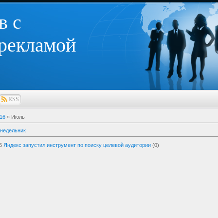
в с
 рекламой
RSS
16
»
Июль
онедельник
5
Яндекс запустил инструмент по поиску целевой аудитории
(0)