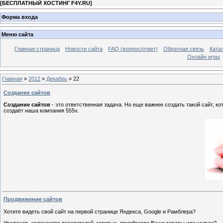
[
БЕСПЛАТНЫЙ ХОСТИНГ F4Y.RU
]
Форма входа
Меню сайта
Главная страница
Новости сайта
FAQ (вопрос/ответ)
Обратная связь
Ката
Онлайн игры
Главная
»
2012
»
Декабрь
»
22
Создание сайтов
Создание сайтов
- это ответственная задача. Но еще важнее создать такой сайт, к
создаёт наша компания 555v.
Продвижение сайтов
Хотите видеть свой сайт на первой странице Яндекса, Google и Рамблера?
Увеличить количество посетителей, готовых
приобрести Ваши товары или услуги?