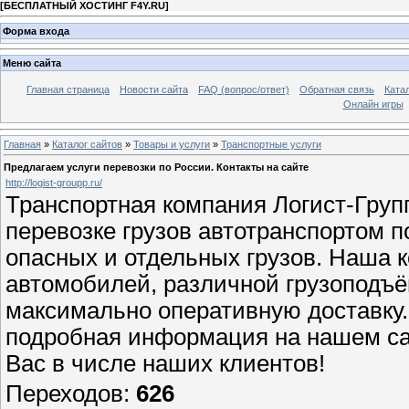
[
БЕСПЛАТНЫЙ ХОСТИНГ F4Y.RU
]
Форма входа
Меню сайта
Главная страница
Новости сайта
FAQ (вопрос/ответ)
Обратная связь
Ката
Онлайн игры
Главная
»
Каталог сайтов
»
Товары и услуги
»
Транспортные услуги
Предлагаем услуги перевозки по России. Контакты на сайте
http://logist-groupp.ru/
Транспортная компания Логист-Груп
перевозке грузов автотранспортом п
опасных и отдельных грузов. Наша 
автомобилей, различной грузоподъё
максимально оперативную доставку.
подробная информация на нашем сай
Вас в числе наших клиентов!
Переходов
:
626