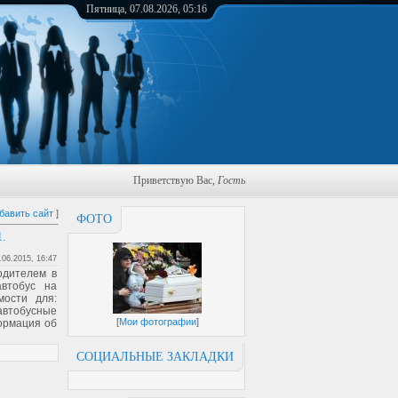
Пятница, 07.08.2026, 05:16
Приветствую Вас
,
Гость
бавить сайт
]
ФОТО
.
.06.2015, 16:47
одителем в
втобус на
мости для:
 автобусные
[
Мои фотографии
]
ормация об
СОЦИАЛЬНЫЕ ЗАКЛАДКИ