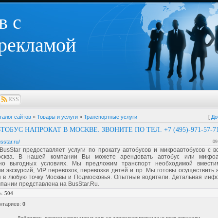
в с
 рекламой
RSS
талог сайтов
»
Товары и услуги
»
Транспортные услуги
[
До
ОБУС НАПРОКАТ В МОСКВЕ. ЗВОНИТЕ ПО ТЕЛ. +7 (495)-971-57-71
sstar.ru/
09
BusStar предоставляет услуги по прокату автобусов и микроавтобусов с в
осква. В нашей компании Вы можете арендовать автобус или микроа
но выгодных условиях. Мы предложим транспорт необходимой вмести
и экскурсий, VIP перевозок, перевозки детей и пр. Мы готовы осуществить
 в любую точку Москвы и Подмосковья. Опытные водители. Детальная инф
мпании представлена на BusStar.Ru.
в
:
504
нтариев
:
0