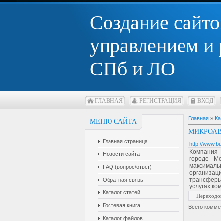
Создание сайто
управлением и
СПб и ЛО
ГЛАВНАЯ
РЕГИСТРАЦИЯ
ВХОД
Главная
»
Ка
МЕНЮ САЙТА
МИКРОАВТ
Главная страница
http://www.bu
Компания 
Новости сайта
городе М
максималь
FAQ (вопрос/ответ)
организаци
трансферы
Обратная связь
услугах ко
Каталог статей
Переходо
Гостевая книга
Всего комме
Каталог файлов