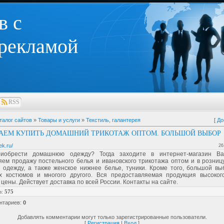
в с
 рекламой
RSS
талог сайтов
»
Товары и услуги
»
Текстиль, галантерея
[
До
АЕМ КУПИТЬ ДОМАШНИЙ ТРИКОТАЖ ОПТОМ. БОЛЬШОЙ ВЫБОР
lek.ru/
26
риобрести домашнюю одежду? Тогда заходите в интернет-магазин Ва
ем продажу постельного белья и ивановского трикотажа оптом и в розницу
одежду, а также женское нижнее белье, туники. Кроме того, большой вы
х костюмов и многого другого. Вся предоставляемая продукция высокого
цены. Действует доставка по всей России. Контакты на сайте.
в
:
575
нтариев
:
0
Добавлять комментарии могут только зарегистрированные пользователи.
[
Регистрация
|
Вход
]