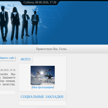
Суббота, 08.08.2026, 17:20
Приветствую Вас
,
Гость
бавить сайт
]
ФОТО
.06.2015, 07:32
силёк. Мы
. Закажите
бор пижам,
 качества.
[
Мои фотографии
]
СОЦИАЛЬНЫЕ ЗАКЛАДКИ