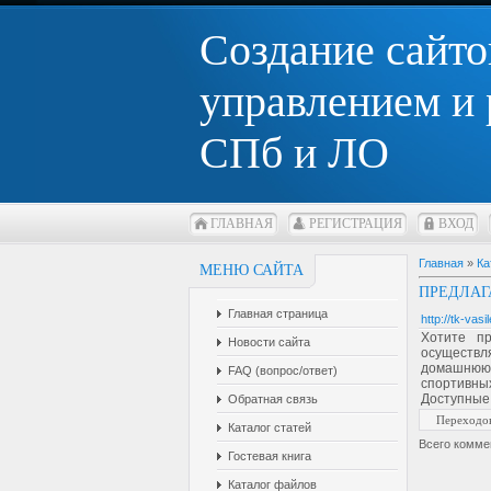
Создание сайто
управлением и
СПб и ЛО
ГЛАВНАЯ
РЕГИСТРАЦИЯ
ВХОД
Главная
»
Ка
МЕНЮ САЙТА
ПРЕДЛАГ
Главная страница
http://tk-vasi
Хотите п
Новости сайта
осуществля
домашнюю 
FAQ (вопрос/ответ)
спортивны
Доступные 
Обратная связь
Переходо
Каталог статей
Всего комме
Гостевая книга
Каталог файлов