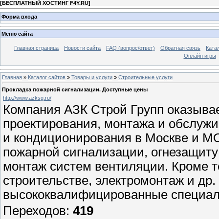
[
БЕСПЛАТНЫЙ ХОСТИНГ F4Y.RU
]
Форма входа
Меню сайта
Главная страница
Новости сайта
FAQ (вопрос/ответ)
Обратная связь
Ката
Онлайн игры
Главная
»
Каталог сайтов
»
Товары и услуги
»
Строительные услуги
Прокладка пожарной сигнализации. Доступные цены
http://www.azksg.ru/
Компания АЗК Строй Групп оказывае
проектирования, монтажа и обслуж
и кондиционирования в Москве и М
пожарной сигнализации, огнезащиту 
монтаж систем вентиляции. Кроме т
строительстве, электромонтаж и др.
высококвалифицированные специалис
Переходов
:
419