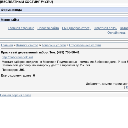
[
БЕСПЛАТНЫЙ ХОСТИНГ F4Y.RU
]
Форма входа
Меню сайта
Главная страница
Новости сайта
FAQ (вопрос/ответ)
Обратная связь
Ката
Онлайн игры
Главная
»
Каталог сайтов
»
Товары и услуги
»
Строительные услуги
Красивый деревянный забор. Тел: (499) 705-80-41
http://zabornoedelo.ru/
Монтаж заборов под ключ в Москве и Подмосковье - компания Заборное дело. У нас 
Заключаем договор, по которому дается гарантия до 2-х лет.
Переходов
:
391
Всего комментариев
:
0
Добавлять комментарии могу
[
Р
Полная версия сайта