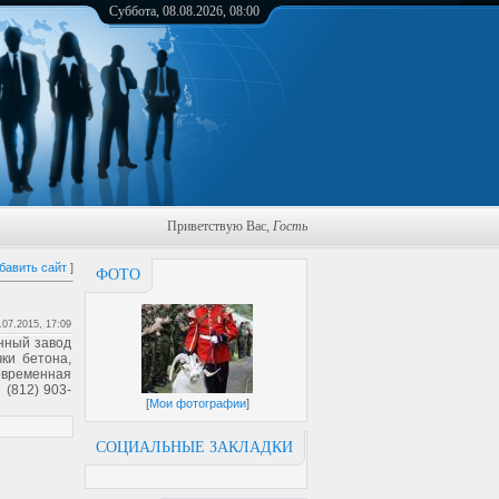
Суббота, 08.08.2026, 08:00
Приветствую Вас
,
Гость
бавить сайт
]
ФОТО
.07.2015, 17:09
онный завод
ки бетона,
овременная
 (812) 903-
[
Мои фотографии
]
СОЦИАЛЬНЫЕ ЗАКЛАДКИ