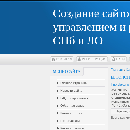
Создание сайто
управлением и
СПб и ЛО
ГЛАВНАЯ
РЕГИСТРАЦИЯ
ВХОД
Главная
»
Ка
МЕНЮ САЙТА
БЕТОНОН
Главная страница
http://betono
Услуги по 
Новости сайта
БетонБаза
стационар
FAQ (вопрос/ответ)
исправная 
45-42. Озн
Обратная связь
Переходо
Каталог статей
Всего комме
Гостевая книга
Каталог файлов