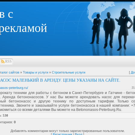
в с
 рекламой
RSS
талог сайтов
»
Товары и услуги
»
Строительные услуги
[
До
АСОС МАЛЕНЬКИЙ В АРЕНДУ. ЦЕНЫ УКАЗАНЫ НА САЙТЕ.
nasos-peterburg.ru/
21
прокату техники для работы с бетоном в Санкт-Петербурге и Гатчине - бет
. Аренда бетононасосов. У нас Вы можете арендовать насос для перекач
ный бетононасос и другую технику по доступным тарифам. Только с
техника. Звоните и заказывайте услуги бетононасоса в нашей компании: +7
акомиться со всеми деталями Вы можете на Betononasos-Peterburg.Ru.
в
:
530
нтариев
:
0
Добавлять комментарии могут только зарегистрированные пользователи.
[
Регистрация
|
Вход
]