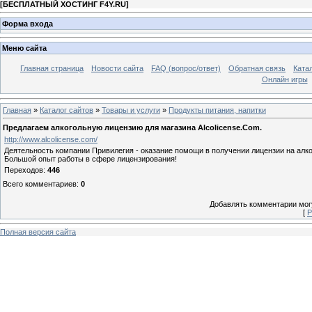
[
БЕСПЛАТНЫЙ ХОСТИНГ F4Y.RU
]
Форма входа
Меню сайта
Главная страница
Новости сайта
FAQ (вопрос/ответ)
Обратная связь
Ката
Онлайн игры
Главная
»
Каталог сайтов
»
Товары и услуги
»
Продукты питания, напитки
Предлагаем алкогольную лицензию для магазина Alcolicense.Com.
http://www.alcolicense.com/
Деятельность компании Привилегия - оказание помощи в получении лицензии на алк
Большой опыт работы в сфере лицензирования!
Переходов
:
446
Всего комментариев
:
0
Добавлять комментарии могу
[
Р
Полная версия сайта