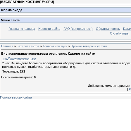
[
БЕСПЛАТНЫЙ ХОСТИНГ F4Y.RU
]
Форма входа
Меню сайта
Главная страница
Новости сайта
FAQ (вопрос/ответ)
Обратная связь
Ката
Онлайн игры
Главная
»
Каталог сайтов
»
Товары и услуги
»
Прочие товары и услуги
Внутрипольные конвекторы отопления. Каталог на сайте
http://www.teplo-com.ru/
У нас Вы найдете большой ассортимент оборудования для систем отопления и водосн
тепловые пушки, стабилизаторы напряжения и др.
Переходов
:
271
Всего комментариев
:
0
Добавлять комментарии могу
[
Р
Полная версия сайта