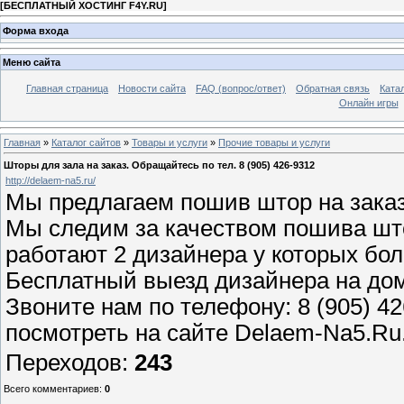
[
БЕСПЛАТНЫЙ ХОСТИНГ F4Y.RU
]
Форма входа
Меню сайта
Главная страница
Новости сайта
FAQ (вопрос/ответ)
Обратная связь
Ката
Онлайн игры
Главная
»
Каталог сайтов
»
Товары и услуги
»
Прочие товары и услуги
Шторы для зала на заказ. Обращайтесь по тел. 8 (905) 426-9312
http://delaem-na5.ru/
Мы предлагаем пошив штор на заказ
Мы следим за качеством пошива шт
работают 2 дизайнера у которых бол
Бесплатный выезд дизайнера на дом.
Звоните нам по телефону: 8 (905) 
посмотреть на сайте Delaem-Na5.Ru
Переходов
:
243
Всего комментариев
:
0