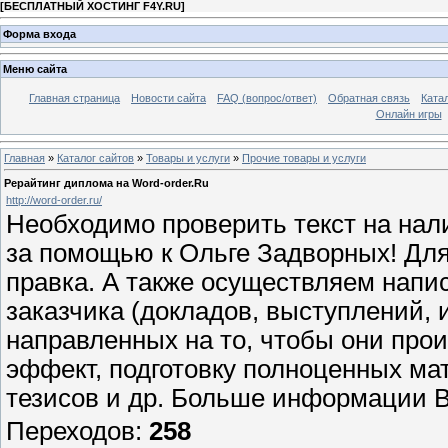
[
БЕСПЛАТНЫЙ ХОСТИНГ F4Y.RU
]
Форма входа
Меню сайта
Главная страница
Новости сайта
FAQ (вопрос/ответ)
Обратная связь
Ката
Онлайн игры
Главная
»
Каталог сайтов
»
Товары и услуги
»
Прочие товары и услуги
Рерайтинг диплома на Word-order.Ru
http://word-order.ru/
Необходимо проверить текст на нал
за помощью к Ольге Задворных! Для 
правка. А также осуществляем напи
заказчика (докладов, выступлений, 
направленных на то, чтобы они про
эффект, подготовку полноценных ма
тезисов и др. Больше информации В
Переходов
:
258