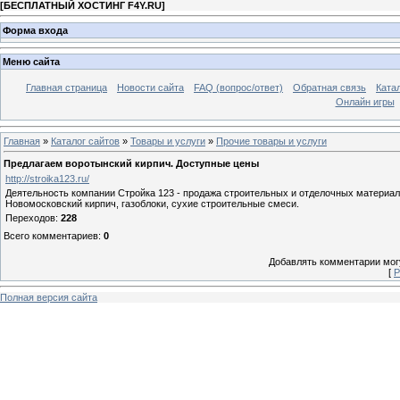
[
БЕСПЛАТНЫЙ ХОСТИНГ F4Y.RU
]
Форма входа
Меню сайта
Главная страница
Новости сайта
FAQ (вопрос/ответ)
Обратная связь
Ката
Онлайн игры
Главная
»
Каталог сайтов
»
Товары и услуги
»
Прочие товары и услуги
Предлагаем воротынский кирпич. Доступные цены
http://stroika123.ru/
Деятельность компании Стройка 123 - продажа строительных и отделочных материал
Новомосковский кирпич, газоблоки, сухие строительные смеси.
Переходов
:
228
Всего комментариев
:
0
Добавлять комментарии могу
[
Р
Полная версия сайта