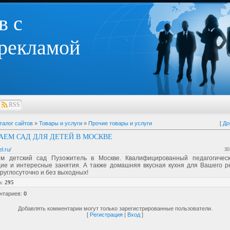
в с
 рекламой
RSS
талог сайтов
»
Товары и услуги
»
Прочие товары и услуги
[
До
АЕМ САД ДЛЯ ДЕТЕЙ В МОСКВЕ
el.ru/
30
м детский сад Пузожитель в Москве. Квалифицированный педагогическ
ие и интересные занятия. А также домашняя вкусная кухня для Вашего р
руглосуточно и без выходных!
в
:
295
нтариев
:
0
Добавлять комментарии могут только зарегистрированные пользователи.
[
Регистрация
|
Вход
]