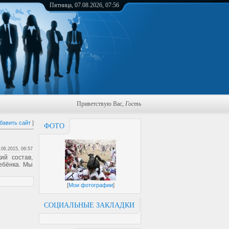
Пятница, 07.08.2026, 07:56
Приветствую Вас
,
Гость
бавить сайт
]
ФОТО
.06.2015, 06:57
ий состав,
ебёнка. Мы
[
Мои фотографии
]
СОЦИАЛЬНЫЕ ЗАКЛАДКИ