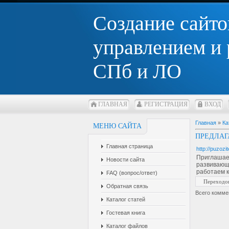
Создание сайто
управлением и
СПб и ЛО
ГЛАВНАЯ
РЕГИСТРАЦИЯ
ВХОД
Главная
»
Ка
МЕНЮ САЙТА
ПРЕДЛАГ
Главная страница
http://puzozit
Приглашае
Новости сайта
развивающ
работаем к
FAQ (вопрос/ответ)
Переходо
Обратная связь
Всего комме
Каталог статей
Гостевая книга
Каталог файлов