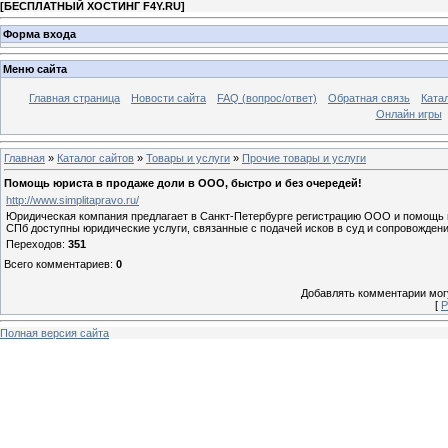
[
БЕСПЛАТНЫЙ ХОСТИНГ F4Y.RU
]
Форма входа
Меню сайта
Главная страница
Новости сайта
FAQ (вопрос/ответ)
Обратная связь
Ката
Онлайн игры
Главная
»
Каталог сайтов
»
Товары и услуги
»
Прочие товары и услуги
Помощь юриста в продаже доли в ООО, быстро и без очередей!
http://www.simplitapravo.ru/
Юридическая компания предлагает в Санкт-Петербурге регистрацию ООО и помощь 
СПб доступны юридические услуги, связанные с подачей исков в суд и сопровожден
Переходов
:
351
Всего комментариев
:
0
Добавлять комментарии могу
[
Р
Полная версия сайта