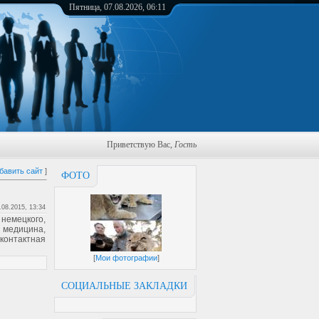
Пятница, 07.08.2026, 06:11
Приветствую Вас
,
Гость
бавить сайт
]
ФОТО
.08.2015, 13:34
немецкого,
, медицина,
контактная
[
Мои фотографии
]
СОЦИАЛЬНЫЕ ЗАКЛАДКИ