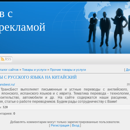
в с
 рекламой
RSS
талог сайтов
»
Товары и услуги
»
Прочие товары и услуги
[
До
Ы С РУССКОГО ЯЗЫКА НА КИТАЙСКИЙ
ansbest.ru/
20
ТрансБест выполняет письменные и устные переводы с английского, 
, японского, испанского языков и с иврита. Тематика перевода - технологии
роительство, автомобили и др. На сайте содержатся наши расценки, 
, статьи о работе переводчиков. Будем рады сотрудничеству с Вами!
в
:
320
нтариев
:
0
Добавлять комментарии могут только зарегистрированные пользователи.
[
Регистрация
|
Вход
]