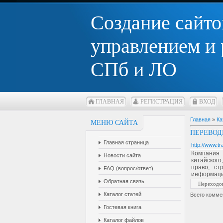
Создание сайто
управлением и
СПб и ЛО
ГЛАВНАЯ
РЕГИСТРАЦИЯ
ВХОД
Главная
»
Ка
МЕНЮ САЙТА
ПЕРЕВОД
Главная страница
http://www.tr
Компания 
Новости сайта
китайского
право, ст
FAQ (вопрос/ответ)
информация
Обратная связь
Переходо
Каталог статей
Всего комме
Гостевая книга
Каталог файлов