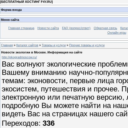
[
БЕСПЛАТНЫЙ ХОСТИНГ F4Y.RU
]
Форма входа
Меню сайта
Главная страница
Новости сайта
FAQ (вопрос/ответ)
Обратная связь
Ката
Онлайн игры
Главная
»
Каталог сайтов
»
Товары и услуги
»
Прочие товары и услуги
Новости экологии в Москве. Информация на сайте
http://ekogradmoscow.ru/
Вас волнуют экологические проблем
Вашему вниманию научно-популярны
темам: эконовости, первые лица гор
экосистем, путешествия и прочее. П
электронную или печатную версию, 
подробную Вы можете найти на наш
видеть Вас на страницах нашего сай
Переходов
:
336