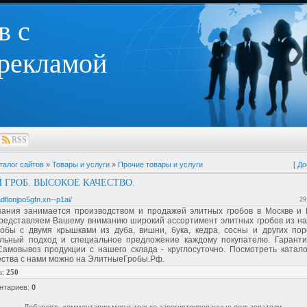
в с
 рекламой
RSS
талог сайтов
»
Товары и услуги
»
Прочие товары и услуги
[
До
 ГРОБ. ВЫСОКОЕ КАЧЕСТВО.
adflonjpo5gfn.xn--p1ai/
29
ания занимается производством и продажей элитных гробов в Москве и 
Представляем Вашему вниманию широкий ассортимент элитных гробов из на
робы с двумя крышками из дуба, вишни, бука, кедра, сосны и других пор
льный подход и специальное предложение каждому покупателю. Гаранти
Самовывоз продукции с нашего склада - круглосуточно. Посмотреть катало
ества с нами можно на ЭлитныеГробы.Рф.
в
:
250
нтариев
:
0