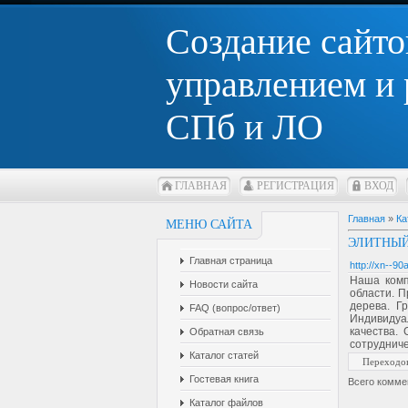
Создание сайто
управлением и
СПб и ЛО
ГЛАВНАЯ
РЕГИСТРАЦИЯ
ВХОД
Главная
»
Ка
МЕНЮ САЙТА
ЭЛИТНЫЙ
Главная страница
http://xn--90
Наша комп
Новости сайта
области. 
дерева. Г
FAQ (вопрос/ответ)
Индивидуа
качества. 
Обратная связь
сотруднич
Каталог статей
Переходо
Гостевая книга
Всего комме
Каталог файлов