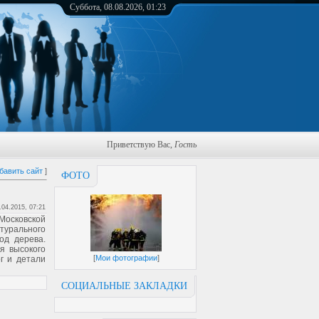
Суббота, 08.08.2026, 01:23
Приветствую Вас
,
Гость
бавить сайт
]
ФОТО
.04.2015, 07:21
Московской
турального
од дерева.
я высокого
[
Мои фотографии
]
г и детали
СОЦИАЛЬНЫЕ ЗАКЛАДКИ