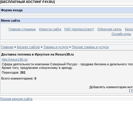
[
БЕСПЛАТНЫЙ ХОСТИНГ F4Y.RU
]
Форма входа
Меню сайта
Главная страница
Новости сайта
FAQ (вопрос/ответ)
Обратная связь
Ката
Онлайн игры
Главная
»
Каталог сайтов
»
Товары и услуги
»
Прочие товары и услуги
Доставка топлива в Иркутске на Resurs38.ru
http://resurs38.ru/
Сфера деятельности компании Северный Ресурс - продажа бензина и дизельного то
Кроме того, предлагаем спецтехнику в аренду.
Переходов
:
261
Всего комментариев
:
0
Добавлять комментарии могу
[
Р
Полная версия сайта