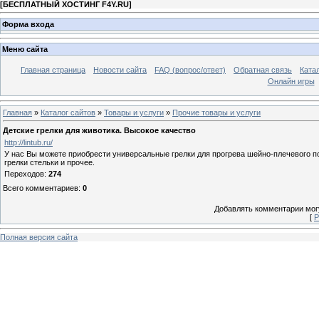
[
БЕСПЛАТНЫЙ ХОСТИНГ F4Y.RU
]
Форма входа
Меню сайта
Главная страница
Новости сайта
FAQ (вопрос/ответ)
Обратная связь
Ката
Онлайн игры
Главная
»
Каталог сайтов
»
Товары и услуги
»
Прочие товары и услуги
Детские грелки для животика. Высокое качество
http://lintub.ru/
У нас Вы можете приобрести универсальные грелки для прогрева шейно-плечевого поя
грелки стельки и прочее.
Переходов
:
274
Всего комментариев
:
0
Добавлять комментарии могу
[
Р
Полная версия сайта