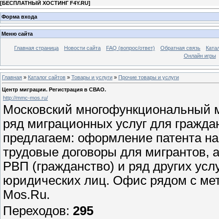
[
БЕСПЛАТНЫЙ ХОСТИНГ F4Y.RU
]
Форма входа
Меню сайта
Главная страница
Новости сайта
FAQ (вопрос/ответ)
Обратная связь
Ката
Онлайн игры
Главная
»
Каталог сайтов
»
Товары и услуги
»
Прочие товары и услуги
Центр миграции. Регистрация в СВАО.
http://mmc-mos.ru/
Московский многофункциональный м
ряд миграционных услуг для граждан
предлагаем: оформление патента на
трудовые договоры для мигрантов, 
РВП (гражданство) и ряд других усл
юридических лиц. Офис рядом с мет
Mos.Ru.
Переходов
:
295