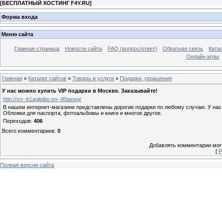
[
БЕСПЛАТНЫЙ ХОСТИНГ F4Y.RU
]
Форма входа
Меню сайта
Главная страница
Новости сайта
FAQ (вопрос/ответ)
Обратная связь
Ката
Онлайн игры
Главная
»
Каталог сайтов
»
Товары и услуги
»
Подарки, украшения
У нас можно купить VIP подарки в Москве. Заказывайте!
http://xn--b1agjtqbo.xn--80aswg/
В нашем интернет-магазине представлены дорогие подарки по любому случаю. У нас 
Обложки для паспорта, фотоальбомы и книги и многое другое.
Переходов
:
406
Всего комментариев
:
0
Добавлять комментарии могу
[
Р
Полная версия сайта